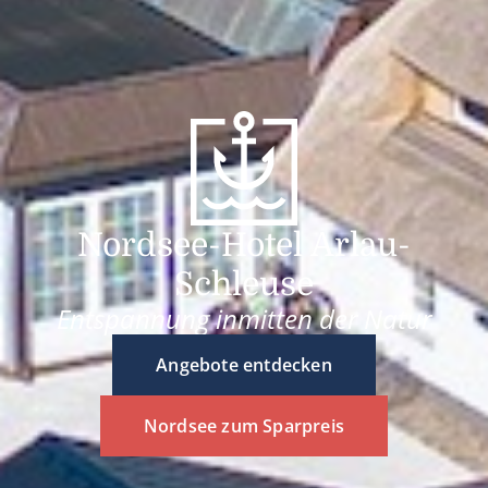
Nordsee-Hotel Arlau-
Schleuse
Entspannung inmitten der Natur
Angebote entdecken
Nordsee zum Sparpreis