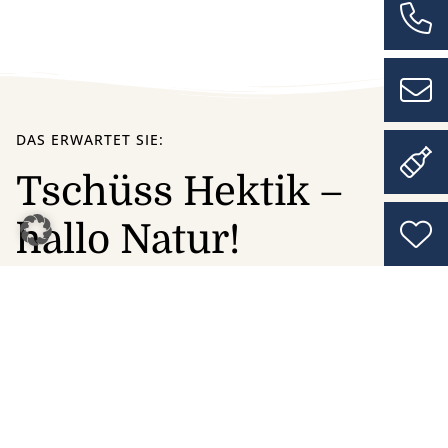
DAS ERWARTET SIE:
Tschüss Hektik –
hallo Natur!
Entspannung, Herzlichkeit und einzigartige Natur
treffen sich an einem Ort.
Direkt hinter dem
Nordseedeich begrüßen wir unsere Gäste im
reetgedeckten Friesenhaus des Nordsee-Hotels Arlau-
Schleuse. Unsere besondere Lage mitten in der Natur
des
Nationalparks Schleswig-Holsteinisches
Wattenmeer
empfinden wir als wertvolles Gut und