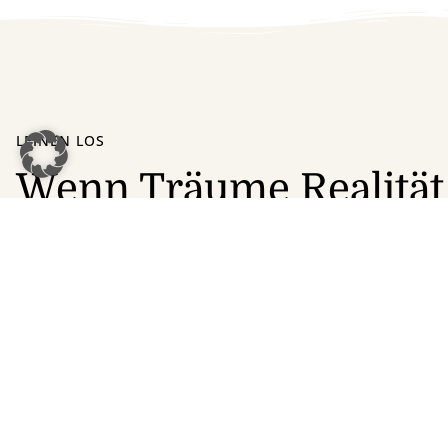
LEINEN LOS
Wenn Träume Realitä
Helge Tüxen, nicht nur Betreiber dieses Hotels wie auch 
Hinrichsen
in Husum sowie des Husumer Reisebüros, ist s
Touristik tätig. Lange hatte er den Traum, eine besonder
Vorstellungen zu gestalten.
Im Mai 2023 hat sich dieser Traum erfolgreich erfüllt, im 
Fortsetzung zu neuen Destinationen.
Doch damit nicht genug: Die dritte Neue Horizonte-Kreuz