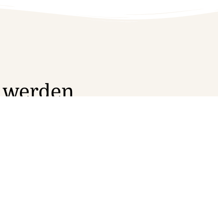
t werden
des
Nordsee-Hotels
eit über 25 Jahren in der
e Kreuzfahrt nach seinen
Mai 2025 folgte die
fahrt steht im Mai 2027